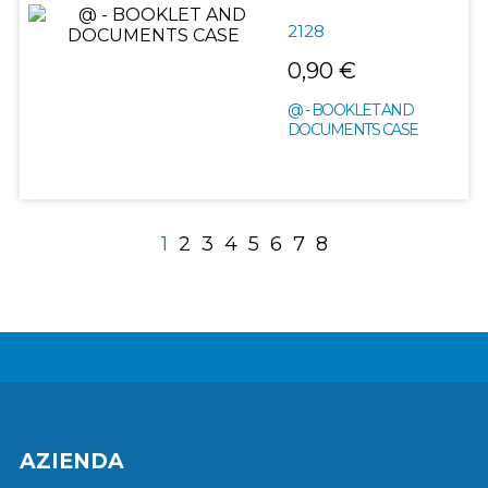
2128
0,90 €
@ - BOOKLET AND
DOCUMENTS CASE
1
2
3
4
5
6
7
8
AZIENDA