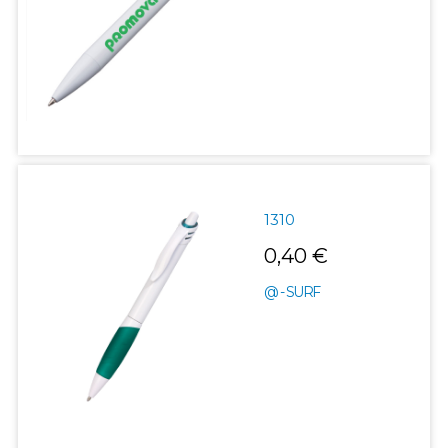
1310
0,40 €
@ - SURF