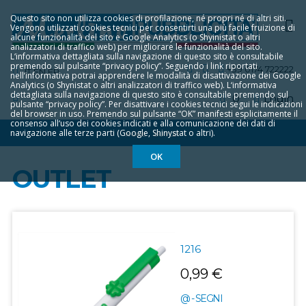
Questo sito non utilizza cookies di profilazione, né propri né di altri siti.
Vengono utilizzati cookies tecnici per consentirti una più facile fruizione di
alcune funzionalità del sito e Google Analytics (o Shyinistat o altri
analizzatori di traffico web) per migliorare le funzionalità del sito.
L‘informativa dettagliata sulla navigazione di questo sito è consultabile
premendo sul pulsante “privacy policy”. Seguendo i link riportati
+39 0174 722222
IT
EN
FR
nell‘informativa potrai apprendere le modalità di disattivazione dei Google
Analytics (o Shynistat o altri analizzatori di traffico web). L‘informativa
dettagliata sulla navigazione di questo sito è consultabile premendo sul
0
Login
pulsante “privacy policy”. Per disattivare i cookies tecnici segui le indicazioni
del browser in uso. Premendo sul pulsante “OK” manifesti esplicitamente il
consenso all‘uso dei cookies indicati e alla comunicazione dei dati di
navigazione alle terze parti (Google, Shinystat o altri).
HOME
OUTLET
OK
OUTLET
1216
0,99 €
@ - SEGNI