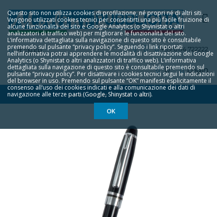
Questo sito non utilizza cookies di profilazione, né propri né di altri siti.
Vengono utilizzati cookies tecnici per consentirti una più facile fruizione di
alcune funzionalità del sito e Google Analytics (o Shyinistat o altri
analizzatori di traffico web) per migliorare le funzionalità del sito.
L‘informativa dettagliata sulla navigazione di questo sito è consultabile
premendo sul pulsante “privacy policy”. Seguendo i link riportati
+39 0174 722222
IT
EN
FR
nell‘informativa potrai apprendere le modalità di disattivazione dei Google
Analytics (o Shynistat o altri analizzatori di traffico web). L‘informativa
dettagliata sulla navigazione di questo sito è consultabile premendo sul
0
Login
pulsante “privacy policy”. Per disattivare i cookies tecnici segui le indicazioni
del browser in uso. Premendo sul pulsante “OK” manifesti esplicitamente il
consenso all‘uso dei cookies indicati e alla comunicazione dei dati di
navigazione alle terze parti (Google, Shinystat o altri).
HOME
OUTLET
OUTLET
1640
OK