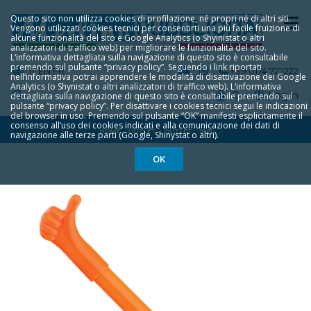
Questo sito non utilizza cookies di profilazione, né propri né di altri siti.
Vengono utilizzati cookies tecnici per consentirti una più facile fruizione di
alcune funzionalità del sito e Google Analytics (o Shyinistat o altri
analizzatori di traffico web) per migliorare le funzionalità del sito.
L‘informativa dettagliata sulla navigazione di questo sito è consultabile
premendo sul pulsante “privacy policy”. Seguendo i link riportati
IT
EN
FR
+39 0174 722222
nell‘informativa potrai apprendere le modalità di disattivazione dei Google
Analytics (o Shynistat o altri analizzatori di traffico web). L‘informativa
0
Login
dettagliata sulla navigazione di questo sito è consultabile premendo sul
pulsante “privacy policy”. Per disattivare i cookies tecnici segui le indicazioni
del browser in uso. Premendo sul pulsante “OK” manifesti esplicitamente il
consenso all‘uso dei cookies indicati e alla comunicazione dei dati di
HOME
OUTLET
OUTLET
1681
navigazione alle terze parti (Google, Shinystat o altri).
OK