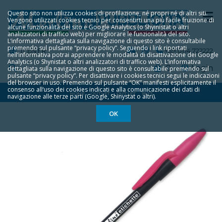
Questo sito non utilizza cookies di profilazione, né propri né di altri siti.
Vengono utilizzati cookies tecnici per consentirti una più facile fruizione di
alcune funzionalità del sito e Google Analytics (o Shyinistat o altri
analizzatori di traffico web) per migliorare le funzionalità del sito.
L‘informativa dettagliata sulla navigazione di questo sito è consultabile
premendo sul pulsante “privacy policy”. Seguendo i link riportati
IT
EN
FR
+39 0174 722222
nell‘informativa potrai apprendere le modalità di disattivazione dei Google
Analytics (o Shynistat o altri analizzatori di traffico web). L‘informativa
0
Login
dettagliata sulla navigazione di questo sito è consultabile premendo sul
pulsante “privacy policy”. Per disattivare i cookies tecnici segui le indicazioni
del browser in uso. Premendo sul pulsante “OK” manifesti esplicitamente il
consenso all‘uso dei cookies indicati e alla comunicazione dei dati di
HOME
OUTLET
OUTLET
1827
navigazione alle terze parti (Google, Shinystat o altri).
OK