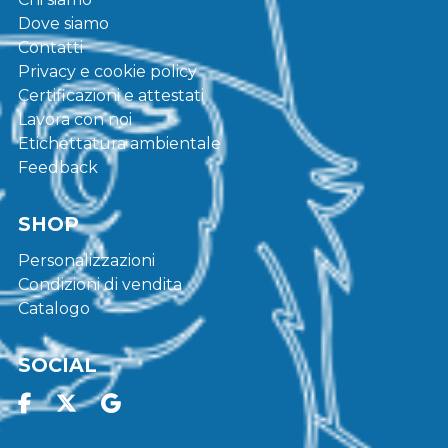
Dove siamo
Contatti
Privacy e cookie policy
Certificazioni e attestati
Lavora con noi
Etichettatura ambientale
Feedback
SHOP
Personalizzazioni
Condizioni di vendita
Catalogo
SOCIAL