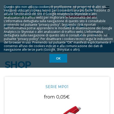
Questo sito non utilizza cookies di profilazione, né propri né di altri siti.
Vengono utilizzati cookies tecnici per consentirti una più facile fruizione di
alcune funzionalità del sito e Google Analytics (o Shyinistat o altri
analizzatori di traffico web) per migliorare le funzionalità del sito.
L‘informativa dettagliata sulla navigazione di questo sito è consultabile
premendo sul pulsante “privacy policy”. Seguendo i link riportati
IT
EN
FR
+39 0174 722222
nell‘informativa potrai apprendere le modalità di disattivazione dei Google
Analytics (o Shynistat o altri analizzatori di traffico web). L‘informativa
0
Login
dettagliata sulla navigazione di questo sito è consultabile premendo sul
pulsante “privacy policy”. Per disattivare i cookies tecnici segui le indicazioni
del browser in uso. Premendo sul pulsante “OK” manifesti esplicitamente il
consenso all‘uso dei cookies indicati e alla comunicazione dei dati di
HOME
SHOP
navigazione alle terze parti (Google, Shinystat o altri).
OK
SHOP
SERIE MP01
from
0,05€