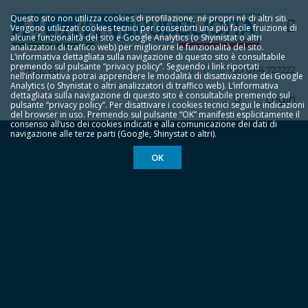
Questo sito non utilizza cookies di profilazione, né propri né di altri siti.
Vengono utilizzati cookies tecnici per consentirti una più facile fruizione di
alcune funzionalità del sito e Google Analytics (o Shyinistat o altri
analizzatori di traffico web) per migliorare le funzionalità del sito.
L‘informativa dettagliata sulla navigazione di questo sito è consultabile
premendo sul pulsante “privacy policy”. Seguendo i link riportati
+39 0174 722222
IT
EN
FR
nell‘informativa potrai apprendere le modalità di disattivazione dei Google
Analytics (o Shynistat o altri analizzatori di traffico web). L‘informativa
dettagliata sulla navigazione di questo sito è consultabile premendo sul
0
Login
pulsante “privacy policy”. Per disattivare i cookies tecnici segui le indicazioni
del browser in uso. Premendo sul pulsante “OK” manifesti esplicitamente il
consenso all‘uso dei cookies indicati e alla comunicazione dei dati di
navigazione alle terze parti (Google, Shinystat o altri).
OK