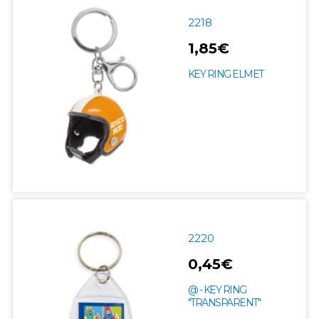
2218
1,85€
KEY RING ELMET
2220
0,45€
@ - KEY RING
"TRANSPARENT"