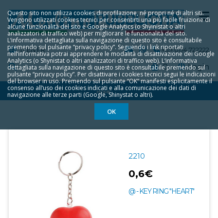
Questo sito non utilizza cookies di profilazione, né propri né di altri siti.
Vengono utilizzati cookies tecnici per consentirti una più facile fruizione di
alcune funzionalità del sito e Google Analytics (o Shyinistat o altri
analizzatori di traffico web) per migliorare le funzionalità del sito.
L‘informativa dettagliata sulla navigazione di questo sito è consultabile
premendo sul pulsante “privacy policy”. Seguendo i link riportati
IT
EN
FR
+39 0174 722222
nell‘informativa potrai apprendere le modalità di disattivazione dei Google
Analytics (o Shynistat o altri analizzatori di traffico web). L‘informativa
0
Login
dettagliata sulla navigazione di questo sito è consultabile premendo sul
pulsante “privacy policy”. Per disattivare i cookies tecnici segui le indicazioni
del browser in uso. Premendo sul pulsante “OK” manifesti esplicitamente il
consenso all‘uso dei cookies indicati e alla comunicazione dei dati di
HOME
navigazione alle terze parti (Google, Shinystat o altri).
OK
2210
0,6€
@ - KEY RING "HEART"