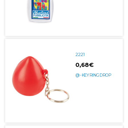
2221
0,68€
@ - KEY RING DROP