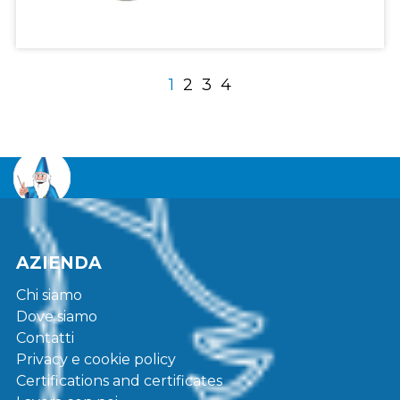
1
2
3
4
AZIENDA
Chi siamo
Dove siamo
Contatti
Privacy e cookie policy
Certifications and certificates