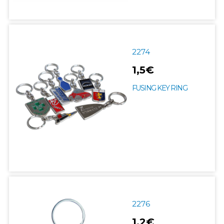
2274
1,5€
FUSING KEY RING
2276
1,2€