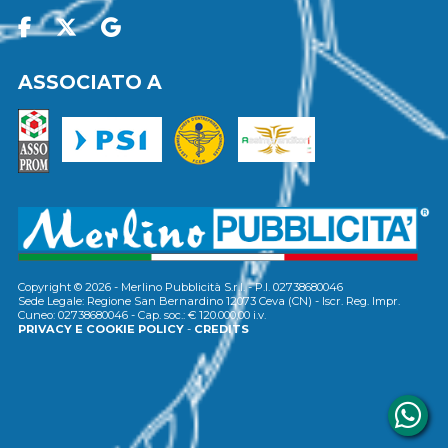
ASSOCIATO A
Copyright © 2026 - Merlino Pubblicità S.r.l. - P.I. 02738680046
Sede Legale: Regione San Bernardino 12073 Ceva (CN) - Iscr. Reg. Impr.
Cuneo: 02738680046 - Cap. soc.: € 120.000,00 i.v.
PRIVACY E COOKIE POLICY
-
CREDITS