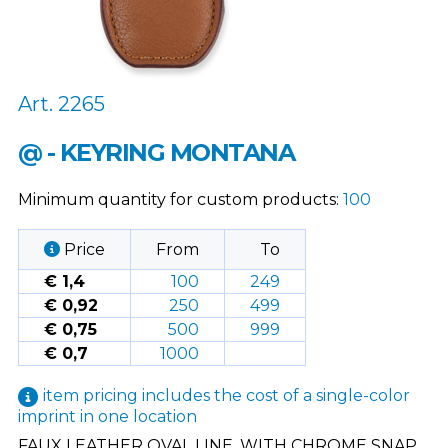
Art. 2265
@ - KEYRING MONTANA
Minimum quantity for custom products:
100
Price
From
To
€ 1,4
100
249
€ 0,92
250
499
€ 0,75
500
999
€ 0,7
1000
item pricing includes the cost of a single-color
imprint in one location
FAUX LEATHER OVAL LINE, WITH CHROME SNAP