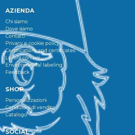
AZIENDA
Chi siamo
Dove siamo
Contatti
Privacy e cookie policy
Certifications and certificates
Lavora con noi
Environmental labeling
Feedback
SHOP
Personalizzazioni
Condizioni di vendita
Catalogo
SOCIAL