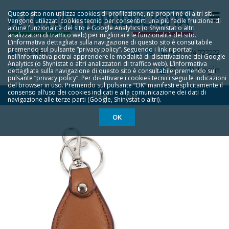
Questo sito non utilizza cookies di profilazione, né propri né di altri siti.
Vengono utilizzati cookies tecnici per consentirti una più facile fruizione di
alcune funzionalità del sito e Google Analytics (o Shyinistat o altri
analizzatori di traffico web) per migliorare le funzionalità del sito.
L‘informativa dettagliata sulla navigazione di questo sito è consultabile
premendo sul pulsante “privacy policy”. Seguendo i link riportati
IT
EN
FR
+39 0174 722222
nell‘informativa potrai apprendere le modalità di disattivazione dei Google
Analytics (o Shynistat o altri analizzatori di traffico web). L‘informativa
0
Login
dettagliata sulla navigazione di questo sito è consultabile premendo sul
pulsante “privacy policy”. Per disattivare i cookies tecnici segui le indicazioni
del browser in uso. Premendo sul pulsante “OK” manifesti esplicitamente il
consenso all‘uso dei cookies indicati e alla comunicazione dei dati di
HOME
2265
navigazione alle terze parti (Google, Shinystat o altri).
OK