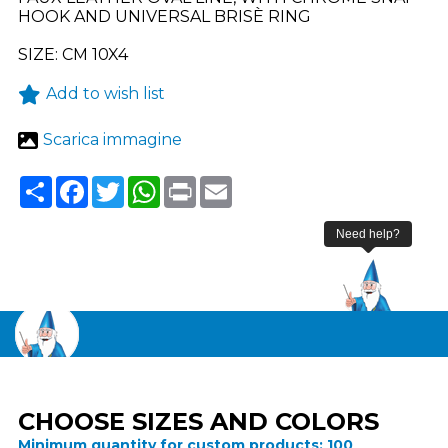
HOOK AND UNIVERSAL BRISÈ RING
SIZE: CM 10X4
Add to wish list
Scarica immagine
Share
Facebook
Twitter
WhatsApp
Print
Email
CHOOSE SIZES AND COLORS
Minimum quantity for custom products:
100