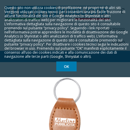
Questo sito non utilizza cookies di profilazione, né propri né di altri siti.
Vengono utilizzati cookies tecnici per consentirti una più facile fruizione di
alcune funzionalità del sito e Google Analytics (o Shyinistat o altri
analizzatori di traffico web) per migliorare le funzionalità del sito.
L‘informativa dettagliata sulla navigazione di questo sito è consultabile
premendo sul pulsante “privacy policy”. Seguendo i link riportati
+39 0174 722222
IT
EN
FR
nell‘informativa potrai apprendere le modalità di disattivazione dei Google
Analytics (o Shynistat o altri analizzatori di traffico web). L‘informativa
dettagliata sulla navigazione di questo sito è consultabile premendo sul
0
Login
pulsante “privacy policy”. Per disattivare i cookies tecnici segui le indicazioni
del browser in uso. Premendo sul pulsante “OK” manifesti esplicitamente il
consenso all‘uso dei cookies indicati e alla comunicazione dei dati di
navigazione alle terze parti (Google, Shinystat o altri).
HOME
2257
OK