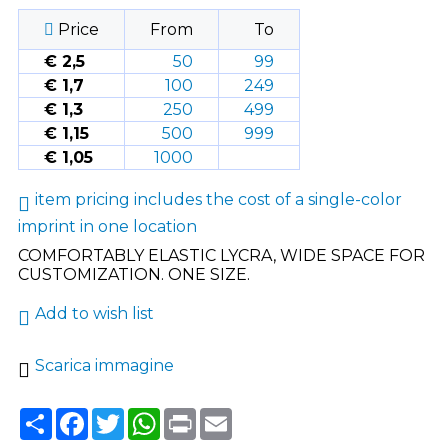
Price
From
To
€ 2,5
50
99
€ 1,7
100
249
€ 1,3
250
499
€ 1,15
500
999
€ 1,05
1000
item pricing includes the cost of a single-color
imprint in one location
COMFORTABLY ELASTIC LYCRA, WIDE SPACE FOR
CUSTOMIZATION. ONE SIZE.
Add to wish list
Scarica immagine
Share
Facebook
Twitter
WhatsApp
Print
Email