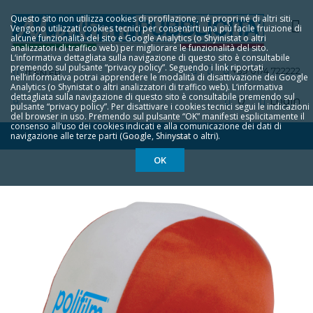
Questo sito non utilizza cookies di profilazione, né propri né di altri siti.
Vengono utilizzati cookies tecnici per consentirti una più facile fruizione di
alcune funzionalità del sito e Google Analytics (o Shyinistat o altri
analizzatori di traffico web) per migliorare le funzionalità del sito.
L‘informativa dettagliata sulla navigazione di questo sito è consultabile
premendo sul pulsante “privacy policy”. Seguendo i link riportati
+39 0174 722222
IT
EN
FR
nell‘informativa potrai apprendere le modalità di disattivazione dei Google
Analytics (o Shynistat o altri analizzatori di traffico web). L‘informativa
dettagliata sulla navigazione di questo sito è consultabile premendo sul
0
Login
pulsante “privacy policy”. Per disattivare i cookies tecnici segui le indicazioni
del browser in uso. Premendo sul pulsante “OK” manifesti esplicitamente il
consenso all‘uso dei cookies indicati e alla comunicazione dei dati di
navigazione alle terze parti (Google, Shinystat o altri).
HOME
7088
OK