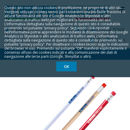
Questo sito non utilizza cookies di profilazione, né propri né di altri siti.
Vengono utilizzati cookies tecnici per consentirti una più facile fruizione di
alcune funzionalità del sito e Google Analytics (o Shyinistat o altri
analizzatori di traffico web) per migliorare le funzionalità del sito.
L‘informativa dettagliata sulla navigazione di questo sito è consultabile
premendo sul pulsante “privacy policy”. Seguendo i link riportati
IT
EN
FR
+39 0174 722222
nell‘informativa potrai apprendere le modalità di disattivazione dei Google
Analytics (o Shynistat o altri analizzatori di traffico web). L‘informativa
0
Login
dettagliata sulla navigazione di questo sito è consultabile premendo sul
pulsante “privacy policy”. Per disattivare i cookies tecnici segui le indicazioni
del browser in uso. Premendo sul pulsante “OK” manifesti esplicitamente il
consenso all‘uso dei cookies indicati e alla comunicazione dei dati di
HOME
1811
navigazione alle terze parti (Google, Shinystat o altri).
OK