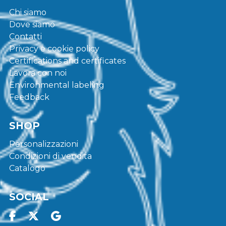
Chi siamo
Dove siamo
Contatti
Privacy e cookie policy
Certifications and certificates
Lavora con noi
Environmental labeling
Feedback
SHOP
Personalizzazioni
Condizioni di vendita
Catalogo
SOCIAL