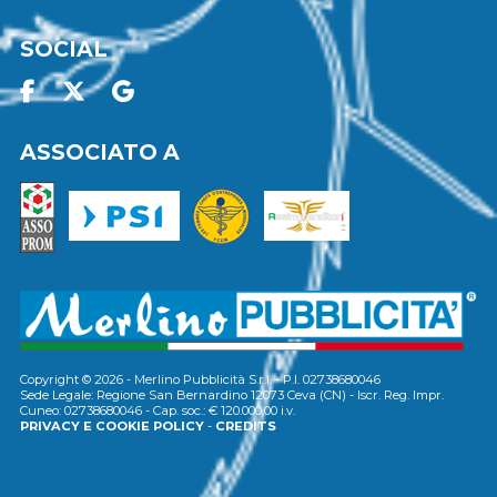
SOCIAL
ASSOCIATO A
Copyright © 2026 - Merlino Pubblicità S.r.l. - P.I. 02738680046
Sede Legale: Regione San Bernardino 12073 Ceva (CN) - Iscr. Reg. Impr.
Cuneo: 02738680046 - Cap. soc.: € 120.000,00 i.v.
PRIVACY E COOKIE POLICY
-
CREDITS