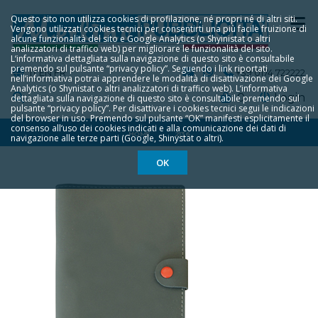
Questo sito non utilizza cookies di profilazione, né propri né di altri siti.
Vengono utilizzati cookies tecnici per consentirti una più facile fruizione di
alcune funzionalità del sito e Google Analytics (o Shyinistat o altri
analizzatori di traffico web) per migliorare le funzionalità del sito.
L‘informativa dettagliata sulla navigazione di questo sito è consultabile
premendo sul pulsante “privacy policy”. Seguendo i link riportati
IT
EN
FR
+39 0174 722222
nell‘informativa potrai apprendere le modalità di disattivazione dei Google
Analytics (o Shynistat o altri analizzatori di traffico web). L‘informativa
0
Login
dettagliata sulla navigazione di questo sito è consultabile premendo sul
pulsante “privacy policy”. Per disattivare i cookies tecnici segui le indicazioni
del browser in uso. Premendo sul pulsante “OK” manifesti esplicitamente il
consenso all‘uso dei cookies indicati e alla comunicazione dei dati di
HOME
2136
navigazione alle terze parti (Google, Shinystat o altri).
OK