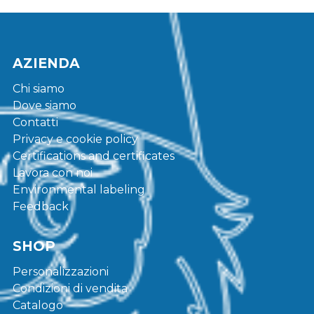
AZIENDA
Chi siamo
Dove siamo
Contatti
Privacy e cookie policy
Certifications and certificates
Lavora con noi
Environmental labeling
Feedback
SHOP
Personalizzazioni
Condizioni di vendita
Catalogo