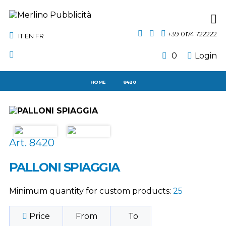
+39 0174 722222
IT
EN
FR
0
Login
HOME
8420
Art. 8420
PALLONI SPIAGGIA
Minimum quantity for custom products:
25
Price
From
To