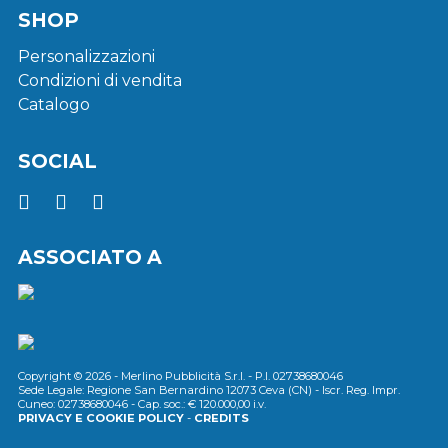
SHOP
Personalizzazioni
Condizioni di vendita
Catalogo
SOCIAL
ASSOCIATO A
Copyright © 2026 - Merlino Pubblicità S.r.l. - P.I. 02738680046
Sede Legale: Regione San Bernardino 12073 Ceva (CN) - Iscr. Reg. Impr.
Cuneo: 02738680046 - Cap. soc.: € 120.000,00 i.v.
PRIVACY E COOKIE POLICY
-
CREDITS