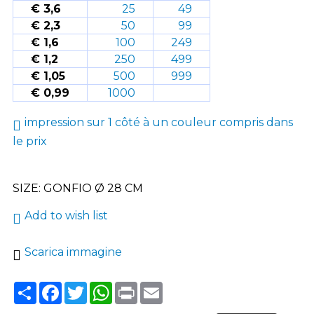
€ 3,6
25
49
€ 2,3
50
99
€ 1,6
100
249
€ 1,2
250
499
€ 1,05
500
999
€ 0,99
1000
impression sur 1 côté à un couleur compris dans
le prix
SIZE: GONFIO Ø 28 CM
Add to wish list
Scarica immagine
Share
Facebook
Twitter
WhatsApp
Print
Email