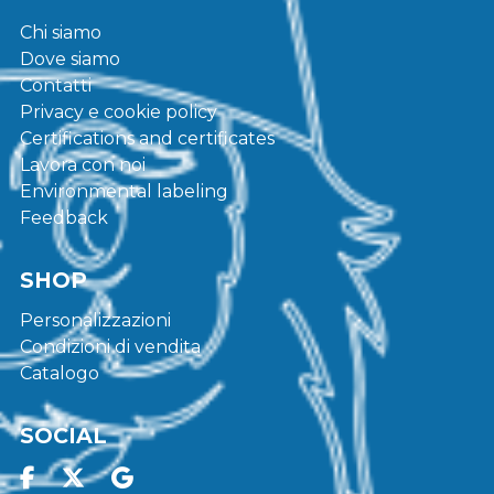
Chi siamo
Dove siamo
Contatti
Privacy e cookie policy
Certifications and certificates
Lavora con noi
Environmental labeling
Feedback
SHOP
Personalizzazioni
Condizioni di vendita
Catalogo
SOCIAL