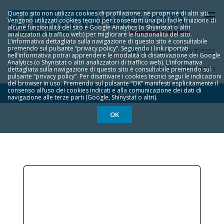
Questo sito non utilizza cookies di profilazione, né propri né di altri siti.
Vengono utilizzati cookies tecnici per consentirti una più facile fruizione di
alcune funzionalità del sito e Google Analytics (o Shyinistat o altri
analizzatori di traffico web) per migliorare le funzionalità del sito.
L‘informativa dettagliata sulla navigazione di questo sito è consultabile
premendo sul pulsante “privacy policy”. Seguendo i link riportati
IT
EN
FR
+39 0174 722222
nell‘informativa potrai apprendere le modalità di disattivazione dei Google
Analytics (o Shynistat o altri analizzatori di traffico web). L‘informativa
0
Login
dettagliata sulla navigazione di questo sito è consultabile premendo sul
pulsante “privacy policy”. Per disattivare i cookies tecnici segui le indicazioni
del browser in uso. Premendo sul pulsante “OK” manifesti esplicitamente il
consenso all‘uso dei cookies indicati e alla comunicazione dei dati di
HOME
REB093
navigazione alle terze parti (Google, Shinystat o altri).
OK