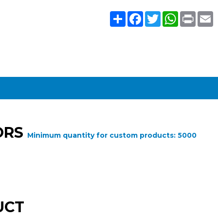
Share
Facebook
Twitter
WhatsAp
Print
E
ORS
Minimum quantity for custom products:
5000
UCT