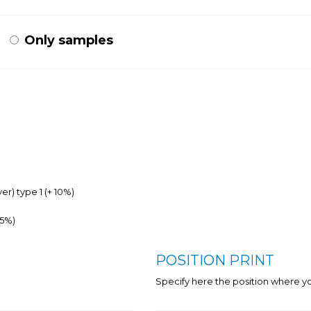
Only samples
ver) type 1 (+ 10%)
15%)
POSITION PRINT
Specify here the position where y