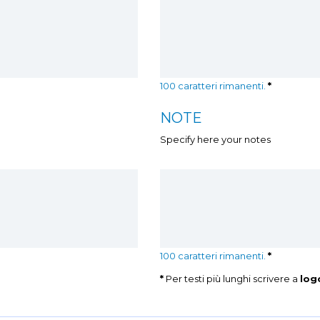
100
caratteri rimanenti.
*
NOTE
Specify here your notes
100
caratteri rimanenti.
*
*
Per testi più lunghi scrivere a
log