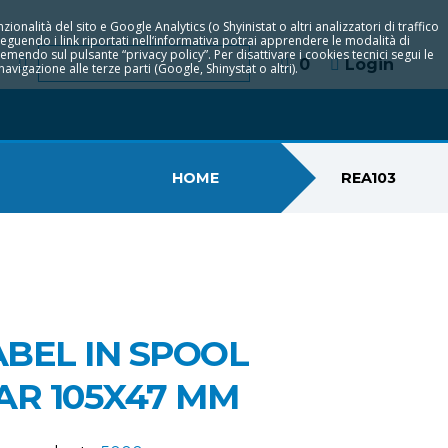
zionalità del sito e Google Analytics (o Shyinistat o altri analizzatori di traffico
Seguendo i link riportati nell‘informativa potrai apprendere le modalità di
remendo sul pulsante “privacy policy”. Per disattivare i cookies tecnici segui le
0
Login
vigazione alle terze parti (Google, Shinystat o altri).
HOME
REA103
ABEL IN SPOOL
R 105X47 MM