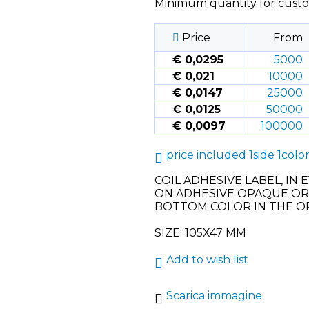
Minimum quantity for cust
Price
From
€ 0,0295
5000
€ 0,021
10000
€ 0,0147
25000
€ 0,0125
50000
€ 0,0097
100000
price included 1side 1colo
COIL ADHESIVE LABEL, IN
ON ADHESIVE OPAQUE OR 
BOTTOM COLOR IN THE O
SIZE: 105X47 MM
Add to wish list
Scarica immagine