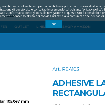
ono utilizzati cookies tecnici per consentirti una più facile fruizione di alcune fun
navigazione di questo sito è consultabile premendo sul pulsante “privacy policy”. 
o web). L‘informativa dettagliata sulla navigazione di questo sito è consultabile p
74 722222
mente il consenso all‘uso dei cookies indicati e alla comunicazione dei dati di na
OK
FFER
OUTLET
LINEA ECO
SHOP AMAZON
Art. REA103
ADHESIVE L
RECTANGULA