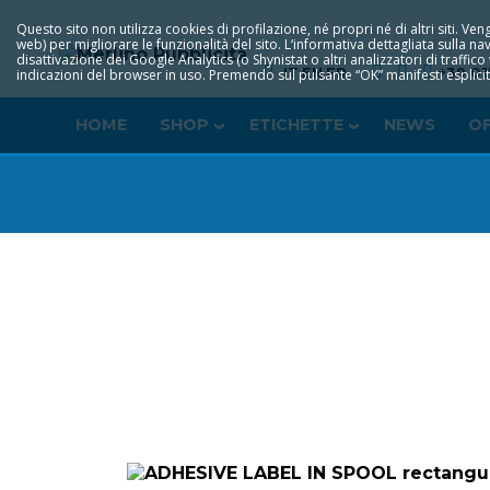
Questo sito non utilizza cookies di profilazione, né propri né di altri siti. Veng
web) per migliorare le funzionalità del sito. L‘informativa dettagliata sulla 
disattivazione dei Google Analytics (o Shynistat o altri analizzatori di traffic
IT
EN
FR
+39 01
indicazioni del browser in uso. Premendo sul pulsante “OK” manifesti esplicita
HOME
SHOP
ETICHETTE
NEWS
O