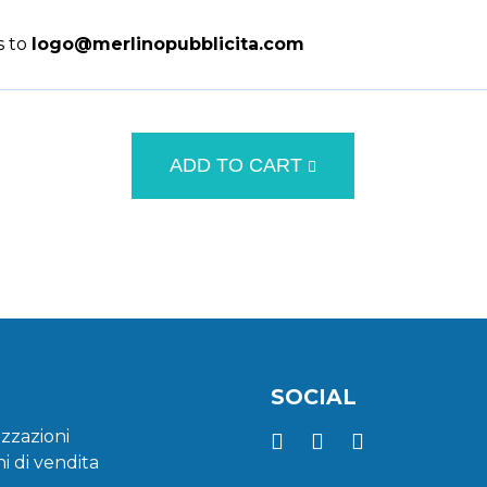
s to
logo@merlinopubblicita.com
ADD TO CART
SOCIAL
zzazioni
i di vendita