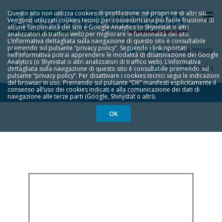
Questo sito non utilizza cookies di profilazione, né propri né di altri siti.
Vengono utilizzati cookies tecnici per consentirti una più facile fruizione di
alcune funzionalità del sito e Google Analytics (o Shyinistat o altri
analizzatori di traffico web) per migliorare le funzionalità del sito.
L‘informativa dettagliata sulla navigazione di questo sito è consultabile
premendo sul pulsante “privacy policy”. Seguendo i link riportati
IT
EN
FR
+39 0174 722222
nell‘informativa potrai apprendere le modalità di disattivazione dei Google
Analytics (o Shynistat o altri analizzatori di traffico web). L‘informativa
0
Login
dettagliata sulla navigazione di questo sito è consultabile premendo sul
pulsante “privacy policy”. Per disattivare i cookies tecnici segui le indicazioni
del browser in uso. Premendo sul pulsante “OK” manifesti esplicitamente il
consenso all‘uso dei cookies indicati e alla comunicazione dei dati di
HOME
REA310
navigazione alle terze parti (Google, Shinystat o altri).
OK