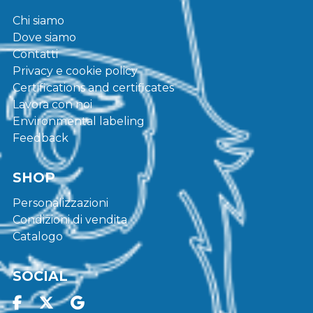
Chi siamo
Dove siamo
Contatti
Privacy e cookie policy
Certifications and certificates
Lavora con noi
Environmental labeling
Feedback
SHOP
Personalizzazioni
Condizioni di vendita
Catalogo
SOCIAL