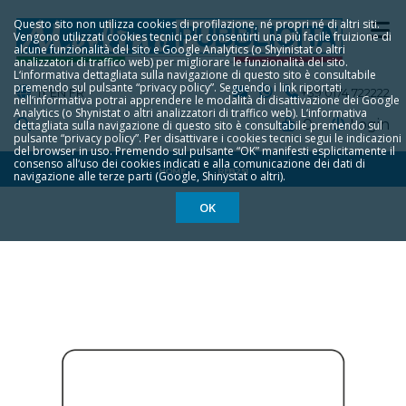
Questo sito non utilizza cookies di profilazione, né propri né di altri siti.
Vengono utilizzati cookies tecnici per consentirti una più facile fruizione di
alcune funzionalità del sito e Google Analytics (o Shyinistat o altri
analizzatori di traffico web) per migliorare le funzionalità del sito.
L‘informativa dettagliata sulla navigazione di questo sito è consultabile
premendo sul pulsante “privacy policy”. Seguendo i link riportati
IT
EN
FR
+39 0174 722222
nell‘informativa potrai apprendere le modalità di disattivazione dei Google
Analytics (o Shynistat o altri analizzatori di traffico web). L‘informativa
0
Login
dettagliata sulla navigazione di questo sito è consultabile premendo sul
pulsante “privacy policy”. Per disattivare i cookies tecnici segui le indicazioni
del browser in uso. Premendo sul pulsante “OK” manifesti esplicitamente il
consenso all‘uso dei cookies indicati e alla comunicazione dei dati di
HOME
REB251
navigazione alle terze parti (Google, Shinystat o altri).
OK