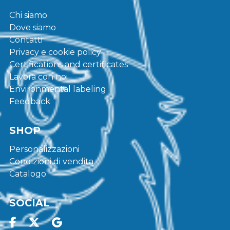
Chi siamo
Dove siamo
Contatti
Privacy e cookie policy
Certifications and certificates
Lavora con noi
Environmental labeling
Feedback
SHOP
Personalizzazioni
Condizioni di vendita
Catalogo
SOCIAL