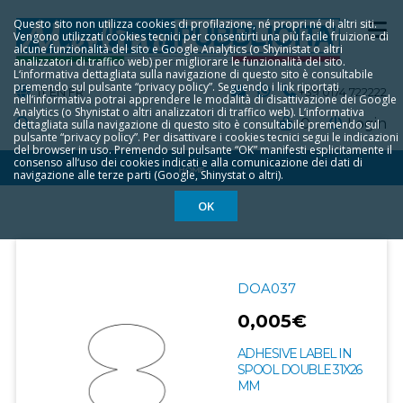
Questo sito non utilizza cookies di profilazione, né propri né di altri siti.
Vengono utilizzati cookies tecnici per consentirti una più facile fruizione di
alcune funzionalità del sito e Google Analytics (o Shyinistat o altri
analizzatori di traffico web) per migliorare le funzionalità del sito.
L‘informativa dettagliata sulla navigazione di questo sito è consultabile
premendo sul pulsante “privacy policy”. Seguendo i link riportati
IT
EN
FR
+39 0174 722222
nell‘informativa potrai apprendere le modalità di disattivazione dei Google
Analytics (o Shynistat o altri analizzatori di traffico web). L‘informativa
0
Login
dettagliata sulla navigazione di questo sito è consultabile premendo sul
pulsante “privacy policy”. Per disattivare i cookies tecnici segui le indicazioni
del browser in uso. Premendo sul pulsante “OK” manifesti esplicitamente il
consenso all‘uso dei cookies indicati e alla comunicazione dei dati di
HOME
navigazione alle terze parti (Google, Shinystat o altri).
OK
DOA037
0,005€
ADHESIVE LABEL IN
SPOOL DOUBLE 31X26
MM