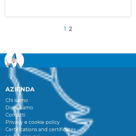
1
2
AZIENDA
Chi siamo
Dove siamo
Contatti
Privacy e cookie policy
Certifications and certificates