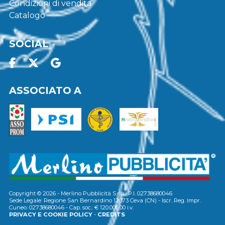
Condizioni di vendita
Catalogo
SOCIAL
ASSOCIATO A
Copyright © 2026 - Merlino Pubblicità S.r.l. - P.I. 02738680046
Sede Legale: Regione San Bernardino 12073 Ceva (CN) - Iscr. Reg. Impr.
Cuneo: 02738680046 - Cap. soc.: € 120.000,00 i.v.
PRIVACY E COOKIE POLICY
-
CREDITS