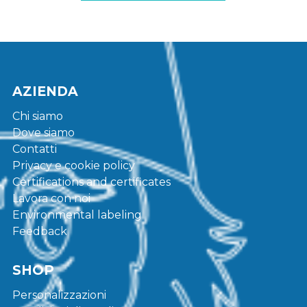
AZIENDA
Chi siamo
Dove siamo
Contatti
Privacy e cookie policy
Certifications and certificates
Lavora con noi
Environmental labeling
Feedback
SHOP
Personalizzazioni