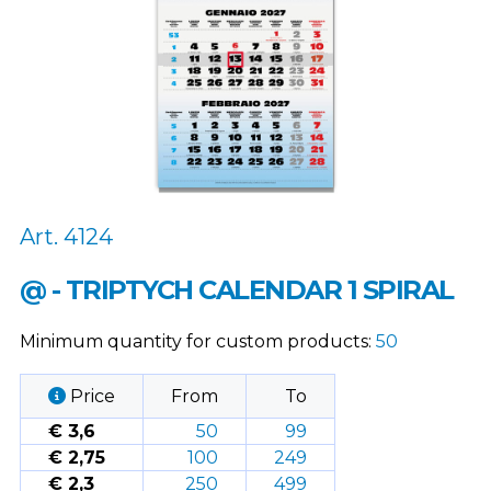
Art. 4124
@ - TRIPTYCH CALENDAR 1 SPIRAL
Minimum quantity for custom products:
50
Price
From
To
€ 3,6
50
99
€ 2,75
100
249
€ 2,3
250
499