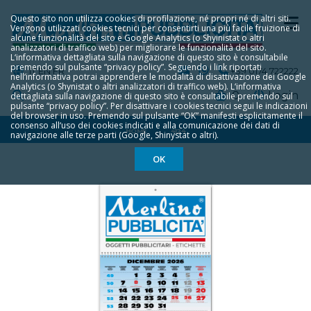
Questo sito non utilizza cookies di profilazione, né propri né di altri siti.
Vengono utilizzati cookies tecnici per consentirti una più facile fruizione di
alcune funzionalità del sito e Google Analytics (o Shyinistat o altri
analizzatori di traffico web) per migliorare le funzionalità del sito.
L‘informativa dettagliata sulla navigazione di questo sito è consultabile
premendo sul pulsante “privacy policy”. Seguendo i link riportati
IT
EN
FR
+39 0174 722222
nell‘informativa potrai apprendere le modalità di disattivazione dei Google
Analytics (o Shynistat o altri analizzatori di traffico web). L‘informativa
0
Login
dettagliata sulla navigazione di questo sito è consultabile premendo sul
pulsante “privacy policy”. Per disattivare i cookies tecnici segui le indicazioni
del browser in uso. Premendo sul pulsante “OK” manifesti esplicitamente il
consenso all‘uso dei cookies indicati e alla comunicazione dei dati di
HOME
4124
navigazione alle terze parti (Google, Shinystat o altri).
OK