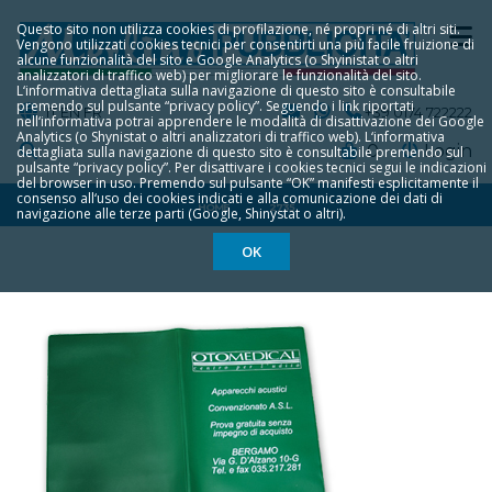
Questo sito non utilizza cookies di profilazione, né propri né di altri siti.
Vengono utilizzati cookies tecnici per consentirti una più facile fruizione di
alcune funzionalità del sito e Google Analytics (o Shyinistat o altri
analizzatori di traffico web) per migliorare le funzionalità del sito.
L‘informativa dettagliata sulla navigazione di questo sito è consultabile
premendo sul pulsante “privacy policy”. Seguendo i link riportati
IT
EN
FR
+39 0174 722222
nell‘informativa potrai apprendere le modalità di disattivazione dei Google
Analytics (o Shynistat o altri analizzatori di traffico web). L‘informativa
0
Login
dettagliata sulla navigazione di questo sito è consultabile premendo sul
pulsante “privacy policy”. Per disattivare i cookies tecnici segui le indicazioni
del browser in uso. Premendo sul pulsante “OK” manifesti esplicitamente il
consenso all‘uso dei cookies indicati e alla comunicazione dei dati di
HOME
2735
navigazione alle terze parti (Google, Shinystat o altri).
OK