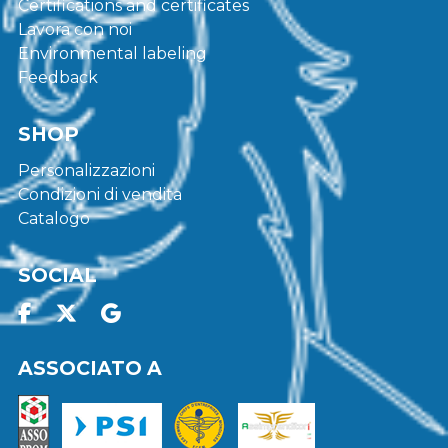
Certifications and certificates
Lavora con noi
Environmental labeling
Feedback
SHOP
Personalizzazioni
Condizioni di vendita
Catalogo
SOCIAL
ASSOCIATO A