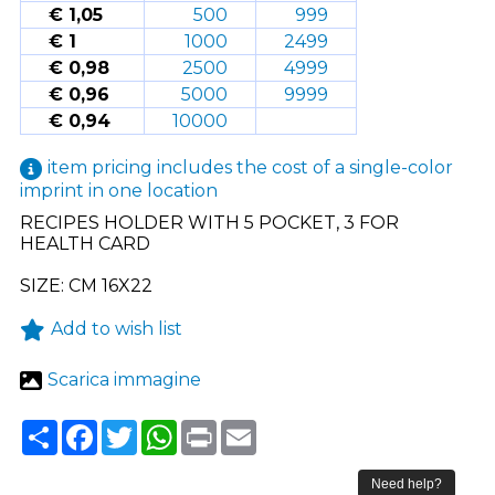
€ 1,05
500
999
€ 1
1000
2499
€ 0,98
2500
4999
€ 0,96
5000
9999
€ 0,94
10000
item pricing includes the cost of a single-color
imprint in one location
RECIPES HOLDER WITH 5 POCKET, 3 FOR
HEALTH CARD
SIZE: CM 16X22
Add to wish list
Scarica immagine
Share
Facebook
Twitter
WhatsApp
Print
Email