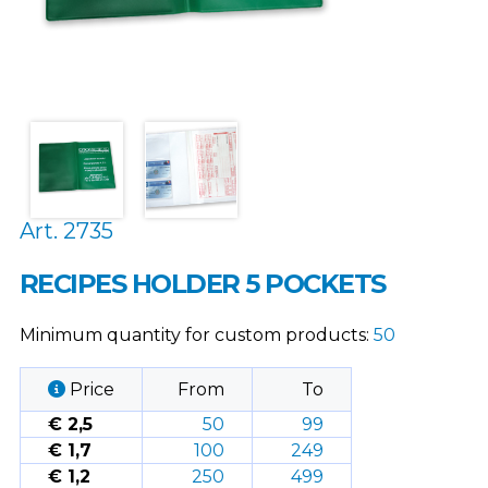
Art. 2735
RECIPES HOLDER 5 POCKETS
Minimum quantity for custom products:
50
Price
From
To
€ 2,5
50
99
€ 1,7
100
249
€ 1,2
250
499