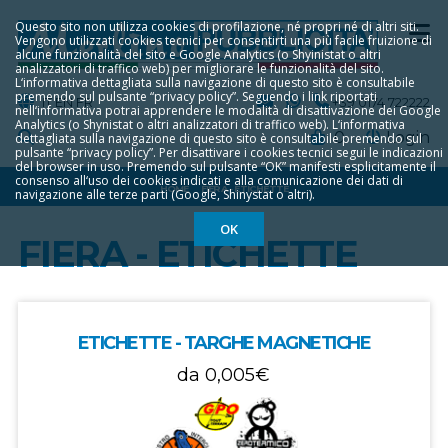
Questo sito non utilizza cookies di profilazione, né propri né di altri siti.
Vengono utilizzati cookies tecnici per consentirti una più facile fruizione di
alcune funzionalità del sito e Google Analytics (o Shyinistat o altri
analizzatori di traffico web) per migliorare le funzionalità del sito.
L‘informativa dettagliata sulla navigazione di questo sito è consultabile
premendo sul pulsante “privacy policy”. Seguendo i link riportati
IT
EN
FR
+39 0174 722222
nell‘informativa potrai apprendere le modalità di disattivazione dei Google
Analytics (o Shynistat o altri analizzatori di traffico web). L‘informativa
0
Login
dettagliata sulla navigazione di questo sito è consultabile premendo sul
pulsante “privacy policy”. Per disattivare i cookies tecnici segui le indicazioni
del browser in uso. Premendo sul pulsante “OK” manifesti esplicitamente il
consenso all‘uso dei cookies indicati e alla comunicazione dei dati di
HOME
FIERA - ETICHETTE
navigazione alle terze parti (Google, Shinystat o altri).
OK
FIERA - ETICHETTE
ETICHETTE - TARGHE MAGNETICHE
da
0,005€