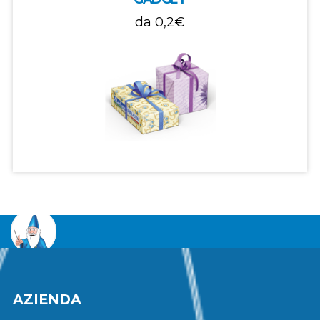
da
0,2€
AZIENDA