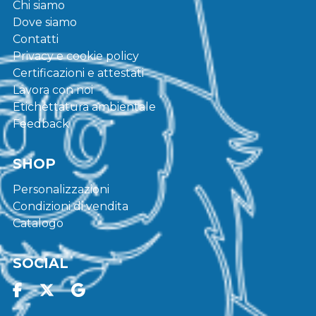
Chi siamo
Dove siamo
Contatti
Privacy e cookie policy
Certificazioni e attestati
Lavora con noi
Etichettatura ambientale
Feedback
SHOP
Personalizzazioni
Condizioni di vendita
Catalogo
SOCIAL