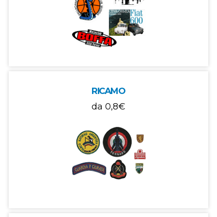
RICAMO
da
0,8€