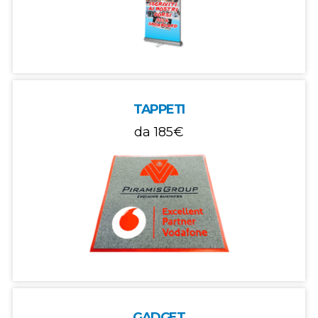
TAPPETI
da
185€
GADGET