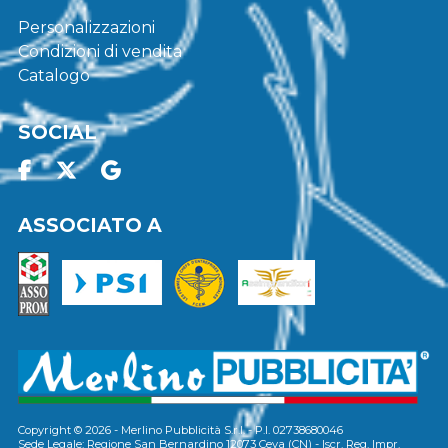
Personalizzazioni
Condizioni di vendita
Catalogo
SOCIAL
ASSOCIATO A
Copyright © 2026 - Merlino Pubblicità S.r.l. - P.I. 02738680046
Sede Legale: Regione San Bernardino 12073 Ceva (CN) - Iscr. Reg. Impr.