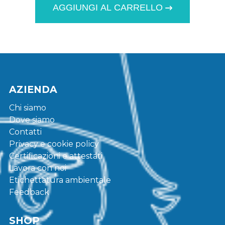
AGGIUNGI AL CARRELLO
AZIENDA
Chi siamo
Dove siamo
Contatti
Privacy e cookie policy
Certificazioni e attestati
Lavora con noi
Etichettatura ambientale
Feedback
SHOP