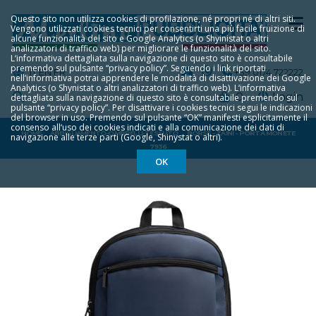
Questo sito non utilizza cookies di profilazione, né propri né di altri siti.
Vengono utilizzati cookies tecnici per consentirti una più facile fruizione di
alcune funzionalità del sito e Google Analytics (o Shyinistat o altri
analizzatori di traffico web) per migliorare le funzionalità del sito.
L‘informativa dettagliata sulla navigazione di questo sito è consultabile
premendo sul pulsante “privacy policy”. Seguendo i link riportati
IT
EN
FR
+39 0174 722222
nell‘informativa potrai apprendere le modalità di disattivazione dei Google
Analytics (o Shynistat o altri analizzatori di traffico web). L‘informativa
0
Login
dettagliata sulla navigazione di questo sito è consultabile premendo sul
pulsante “privacy policy”. Per disattivare i cookies tecnici segui le indicazioni
del browser in uso. Premendo sul pulsante “OK” manifesti esplicitamente il
consenso all‘uso dei cookies indicati e alla comunicazione dei dati di
HOME
ABBIGLIAMENTO-OMBRELLI-TESSUTO
BORSE - ZAINI - PORTA MONETE
navigazione alle terze parti (Google, Shinystat o altri).
7936
OK