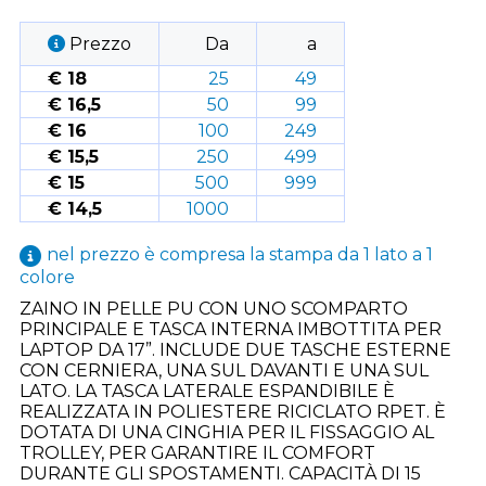
Prezzo
Da
a
€ 18
25
49
€ 16,5
50
99
€ 16
100
249
€ 15,5
250
499
€ 15
500
999
€ 14,5
1000
nel prezzo è compresa la stampa da 1 lato a 1
colore
ZAINO IN PELLE PU CON UNO SCOMPARTO
PRINCIPALE E TASCA INTERNA IMBOTTITA PER
LAPTOP DA 17”. INCLUDE DUE TASCHE ESTERNE
CON CERNIERA, UNA SUL DAVANTI E UNA SUL
LATO. LA TASCA LATERALE ESPANDIBILE È
REALIZZATA IN POLIESTERE RICICLATO RPET. È
DOTATA DI UNA CINGHIA PER IL FISSAGGIO AL
TROLLEY, PER GARANTIRE IL COMFORT
DURANTE GLI SPOSTAMENTI. CAPACITÀ DI 15