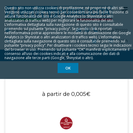
Questo sito non utilizza cookies di profilazione, né propri né di altri siti.
Vengono utilizzati cookies tecnici per consentirti una più facile fruizione di
alcune funzionalità del sito e Google Analytics (o Shyinistat o altri
analizzatori di traffico web) per migliorare le funzionalità del sito.
L‘informativa dettagliata sulla navigazione di questo sito è consultabile
premendo sul pulsante “privacy policy”. Seguendo i link riportati
IT
EN
FR
+39 0174 722222
nell‘informativa potrai apprendere le modalità di disattivazione dei Google
Analytics (o Shynistat o altri analizzatori di traffico web). L‘informativa
0
Login
dettagliata sulla navigazione di questo sito è consultabile premendo sul
pulsante “privacy policy”. Per disattivare i cookies tecnici segui le indicazioni
del browser in uso. Premendo sul pulsante “OK” manifesti esplicitamente il
consenso all‘uso dei cookies indicati e alla comunicazione dei dati di
HOME
navigazione alle terze parti (Google, Shinystat o altri).
OK
à partir de
0,005€