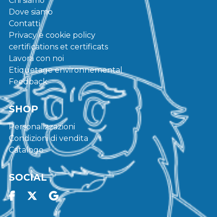
Chi siamo
Dove siamo
Contatti
Privacy e cookie policy
certifications et certificats
Lavora con noi
Etiquetage environnemental
Feedback
SHOP
Personalizzazioni
Condizioni di vendita
Catalogo
SOCIAL