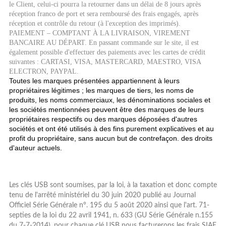
le Client, celui-ci pourra la retourner dans un délai de 8 jours après
réception franco de port et sera remboursé des frais engagés, après
réception et contrôle du retour (à l'exception des imprimés).
PAIEMENT – COMPTANT À LA LIVRAISON, VIREMENT
BANCAIRE AU DÉPART. En passant commande sur le site, il est
également possible d'effectuer des paiements avec les cartes de crédit
suivantes : CARTASI, VISA, MASTERCARD, MAESTRO, VISA
ELECTRON, PAYPAL.
Toutes les marques présentées appartiennent à leurs
propriétaires légitimes ; les marques de tiers, les noms de
produits, les noms commerciaux, les dénominations sociales et
les sociétés mentionnées peuvent être des marques de leurs
propriétaires respectifs ou des marques déposées d'autres
sociétés et ont été utilisés à des fins purement explicatives et au
profit du propriétaire, sans aucun but de contrefaçon. des droits
d'auteur actuels.
Les clés USB sont soumises, par la loi, à la taxation et donc compte
tenu de l'arrêté ministériel du 30 juin 2020 publié au Journal
Officiel Série Générale n°. 195 du 5 août 2020 ainsi que l'art. 71-
septies de la loi du 22 avril 1941, n. 633 (GU Série Générale n.155
du 7-7-2014), pour chaque clé USB nous facturerons les frais SIAE