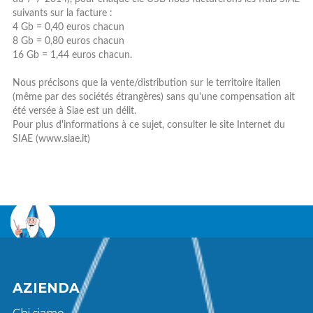
suivants sur la facture :
4 Gb = 0,40 euros chacun
8 Gb = 0,80 euros chacun
16 Gb = 1,44 euros chacun.
Nous précisons que la vente/distribution sur le territoire italien
(même par des sociétés étrangères) sans qu'une compensation ait
été versée à Siae est un délit.
Pour plus d'informations à ce sujet, consulter le site Internet du
SIAE (www.siae.it)
AZIENDA