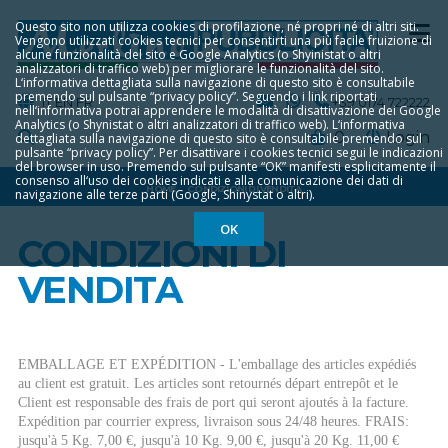
Questo sito non utilizza cookies di profilazione, né propri né di altri siti.
Vengono utilizzati cookies tecnici per consentirti una più facile fruizione di
alcune funzionalità del sito e Google Analytics (o Shyinistat o altri
analizzatori di traffico web) per migliorare le funzionalità del sito.
L‘informativa dettagliata sulla navigazione di questo sito è consultabile
premendo sul pulsante “privacy policy”. Seguendo i link riportati
IT
EN
FR
+39 0174 722222
nell‘informativa potrai apprendere le modalità di disattivazione dei Google
Analytics (o Shynistat o altri analizzatori di traffico web). L‘informativa
0
Login
dettagliata sulla navigazione di questo sito è consultabile premendo sul
pulsante “privacy policy”. Per disattivare i cookies tecnici segui le indicazioni
del browser in uso. Premendo sul pulsante “OK” manifesti esplicitamente il
consenso all‘uso dei cookies indicati e alla comunicazione dei dati di
HOME
CONDIZIONI DI VENDITA
navigazione alle terze parti (Google, Shinystat o altri).
OK
CONDIZIONI DI
VENDITA
EMBALLAGE ET EXPÉDITION - L'emballage des articles expédiés
au client est gratuit. Les articles sont retournés départ entrepôt et le
Client est responsable des frais de port qui seront ajoutés à la facture.
Expédition par courrier express, livraison sous 24/48 heures. FRAIS:
jusqu'à 5 Kg. 7,00 €, jusqu'à 10 Kg. 9,00 €, jusqu'à 20 Kg. 11,00 €