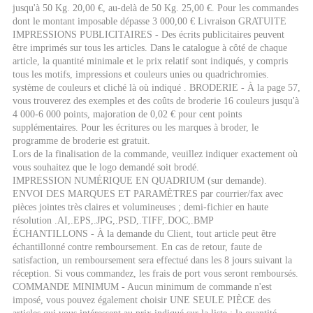
jusqu'à 50 Kg. 20,00 €, au-delà de 50 Kg. 25,00 €. Pour les commandes
dont le montant imposable dépasse 3 000,00 € Livraison GRATUITE
IMPRESSIONS PUBLICITAIRES - Des écrits publicitaires peuvent
être imprimés sur tous les articles. Dans le catalogue à côté de chaque
article, la quantité minimale et le prix relatif sont indiqués, y compris
tous les motifs, impressions et couleurs unies ou quadrichromies.
système de couleurs et cliché là où indiqué . BRODERIE - À la page 57,
vous trouverez des exemples et des coûts de broderie 16 couleurs jusqu'à
4 000-6 000 points, majoration de 0,02 € pour cent points
supplémentaires. Pour les écritures ou les marques à broder, le
programme de broderie est gratuit.
Lors de la finalisation de la commande, veuillez indiquer exactement où
vous souhaitez que le logo demandé soit brodé.
IMPRESSION NUMÉRIQUE EN QUADRIUM (sur demande).
ENVOI DES MARQUES ET PARAMÈTRES par courrier/fax avec
pièces jointes très claires et volumineuses ; demi-fichier en haute
résolution .AI,.EPS,.JPG,.PSD,.TIFF,.DOC,.BMP
ÉCHANTILLONS - À la demande du Client, tout article peut être
échantillonné contre remboursement. En cas de retour, faute de
satisfaction, un remboursement sera effectué dans les 8 jours suivant la
réception. Si vous commandez, les frais de port vous seront remboursés.
COMMANDE MINIMUM - Aucun minimum de commande n'est
imposé, vous pouvez également choisir UNE SEULE PIÈCE des