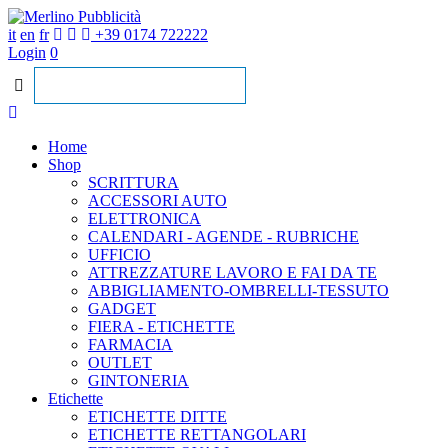
it
en
fr
+39 0174 722222
Login
0
Home
Shop
SCRITTURA
ACCESSORI AUTO
ELETTRONICA
CALENDARI - AGENDE - RUBRICHE
UFFICIO
ATTREZZATURE LAVORO E FAI DA TE
ABBIGLIAMENTO-OMBRELLI-TESSUTO
GADGET
FIERA - ETICHETTE
FARMACIA
OUTLET
GINTONERIA
Etichette
ETICHETTE DITTE
ETICHETTE RETTANGOLARI