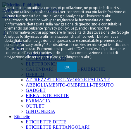
Questo sito non utilizza cookies di profilazione, né propri né di altri siti.
it
en
fr
+39 0174 722222
Vengono utilizzati cookies tecnici per consentirti una più facile fruizione di
Login
0
alcune funzionalità del sito e Google Analytics (o Shyinistat o altri
analizzatori di traffico web) per migliorare le funzionalità del sito.
L‘informativa dettagliata sulla navigazione di questo sito è consultabile
premendo sul pulsante “privacy policy”. Seguendo i link riportati
nell‘informativa potrai apprendere le modalità di disattivazione dei Google
Analytics (o Shynistat o altri analizzatori di traffico web). L‘informativa
dettagliata sulla navigazione di questo sito è consultabile premendo sul
Home
pulsante “privacy policy”. Per disattivare i cookies tecnici segui le indicazioni
Shop
del browser in uso. Premendo sul pulsante “OK” manifesti esplicitamente il
consenso all‘uso dei cookies indicati e alla comunicazione dei dati di
SCRITTURA
navigazione alle terze parti (Google, Shinystat o altri).
ACCESSORI AUTO
ELETTRONICA
OK
CALENDARI - AGENDE - RUBRICHE
UFFICIO
ATTREZZATURE LAVORO E FAI DA TE
ABBIGLIAMENTO-OMBRELLI-TESSUTO
GADGET
FIERA - ETICHETTE
FARMACIA
OUTLET
GINTONERIA
Etichette
ETICHETTE DITTE
ETICHETTE RETTANGOLARI