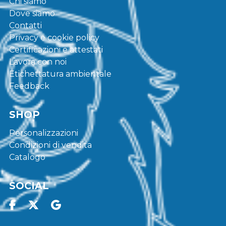
Chi siamo
Dove siamo
Contatti
Privacy e cookie policy
Certificazioni e attestati
Lavora con noi
Etichettatura ambientale
Feedback
SHOP
Personalizzazioni
Condizioni di vendita
Catalogo
SOCIAL