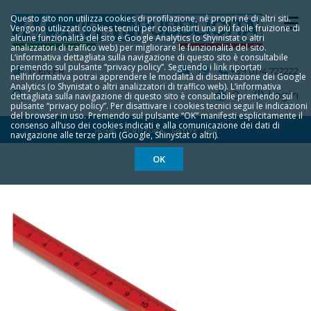
Questo sito non utilizza cookies di profilazione, né propri né di altri siti.
Vengono utilizzati cookies tecnici per consentirti una più facile fruizione di
alcune funzionalità del sito e Google Analytics (o Shyinistat o altri
analizzatori di traffico web) per migliorare le funzionalità del sito.
L‘informativa dettagliata sulla navigazione di questo sito è consultabile
premendo sul pulsante “privacy policy”. Seguendo i link riportati
IT
EN
FR
+39 0174 722222
nell‘informativa potrai apprendere le modalità di disattivazione dei Google
Analytics (o Shynistat o altri analizzatori di traffico web). L‘informativa
0
Login
dettagliata sulla navigazione di questo sito è consultabile premendo sul
pulsante “privacy policy”. Per disattivare i cookies tecnici segui le indicazioni
del browser in uso. Premendo sul pulsante “OK” manifesti esplicitamente il
consenso all‘uso dei cookies indicati e alla comunicazione dei dati di
HOME
SCRITTURA
MATITE
1801
navigazione alle terze parti (Google, Shinystat o altri).
OK