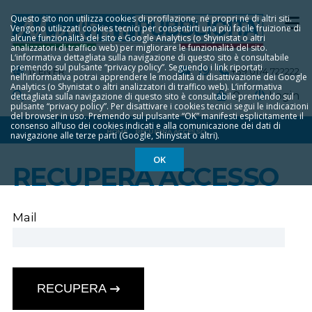
Questo sito non utilizza cookies di profilazione, né propri né di altri siti.
Vengono utilizzati cookies tecnici per consentirti una più facile fruizione di
alcune funzionalità del sito e Google Analytics (o Shyinistat o altri
analizzatori di traffico web) per migliorare le funzionalità del sito.
L‘informativa dettagliata sulla navigazione di questo sito è consultabile
premendo sul pulsante “privacy policy”. Seguendo i link riportati
IT
EN
FR
+39 0174 722222
nell‘informativa potrai apprendere le modalità di disattivazione dei Google
Analytics (o Shynistat o altri analizzatori di traffico web). L‘informativa
0
Login
dettagliata sulla navigazione di questo sito è consultabile premendo sul
pulsante “privacy policy”. Per disattivare i cookies tecnici segui le indicazioni
del browser in uso. Premendo sul pulsante “OK” manifesti esplicitamente il
consenso all‘uso dei cookies indicati e alla comunicazione dei dati di
HOME
RECUPERA ACCESSO
navigazione alle terze parti (Google, Shinystat o altri).
OK
RECUPERA ACCESSO
Mail
RECUPERA