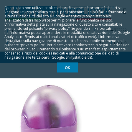
Questo sito non utilizza cookies di profilazione, né propri né di altri siti.
Vengono utilizzati cookies tecnici per consentirti una più facile fruizione di
alcune funzionalità del sito e Google Analytics (o Shyinistat o altri
analizzatori di traffico web) per migliorare le funzionalità del sito.
L‘informativa dettagliata sulla navigazione di questo sito è consultabile
premendo sul pulsante “privacy policy”. Seguendo i link riportati
+39 0174 722222
IT
EN
FR
nell‘informativa potrai apprendere le modalità di disattivazione dei Google
Analytics (o Shynistat o altri analizzatori di traffico web). L‘informativa
dettagliata sulla navigazione di questo sito è consultabile premendo sul
0
Login
pulsante “privacy policy”. Per disattivare i cookies tecnici segui le indicazioni
del browser in uso. Premendo sul pulsante “OK” manifesti esplicitamente il
consenso all‘uso dei cookies indicati e alla comunicazione dei dati di
navigazione alle terze parti (Google, Shinystat o altri).
HOME
OUTLET
OUTLET
5060
OK