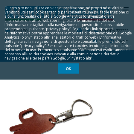
Questo sito non utilizza cookies di profilazione, né propri né di altri siti.
Vengono utilizzati cookies tecnici per consentirti una più facile fruizione di
alcune funzionalità del sito e Google Analytics (o Shyinistat o altri
analizzatori di traffico web) per migliorare le funzionalità del sito.
L‘informativa dettagliata sulla navigazione di questo sito è consultabile
premendo sul pulsante “privacy policy”. Seguendo i link riportati
IT
EN
FR
+39 0174 722222
nell‘informativa potrai apprendere le modalità di disattivazione dei Google
Analytics (o Shynistat o altri analizzatori di traffico web). L‘informativa
0
Login
dettagliata sulla navigazione di questo sito è consultabile premendo sul
pulsante “privacy policy”. Per disattivare i cookies tecnici segui le indicazioni
del browser in uso. Premendo sul pulsante “OK” manifesti esplicitamente il
consenso all‘uso dei cookies indicati e alla comunicazione dei dati di
HOME
OUTLET
OUTLET
S201
navigazione alle terze parti (Google, Shinystat o altri).
OK