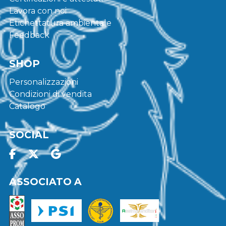
Lavora con noi
Etichettatura ambientale
Feedback
SHOP
Personalizzazioni
Condizioni di vendita
Catalogo
SOCIAL
ASSOCIATO A