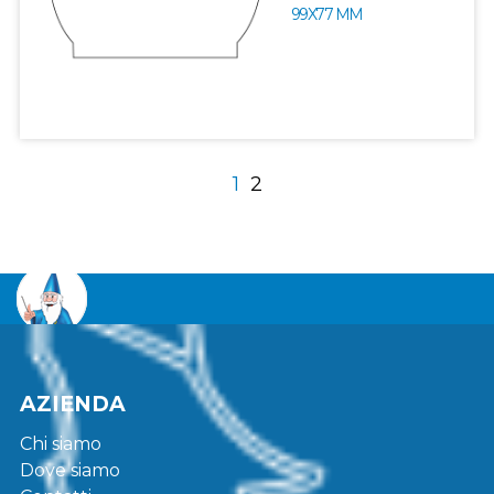
99X77 MM
1
2
AZIENDA
Chi siamo
Dove siamo