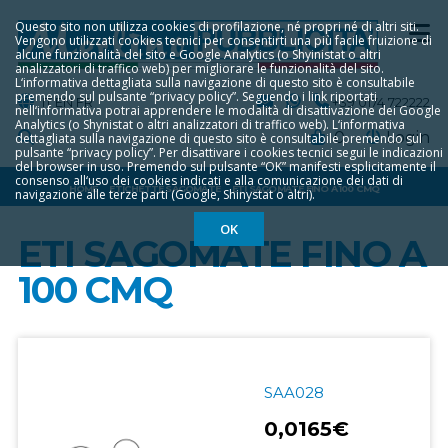
Questo sito non utilizza cookies di profilazione, né propri né di altri siti.
Vengono utilizzati cookies tecnici per consentirti una più facile fruizione di
alcune funzionalità del sito e Google Analytics (o Shyinistat o altri
analizzatori di traffico web) per migliorare le funzionalità del sito.
L‘informativa dettagliata sulla navigazione di questo sito è consultabile
premendo sul pulsante “privacy policy”. Seguendo i link riportati
IT
EN
FR
+39 0174 722222
nell‘informativa potrai apprendere le modalità di disattivazione dei Google
Analytics (o Shynistat o altri analizzatori di traffico web). L‘informativa
0
Login
dettagliata sulla navigazione di questo sito è consultabile premendo sul
pulsante “privacy policy”. Per disattivare i cookies tecnici segui le indicazioni
del browser in uso. Premendo sul pulsante “OK” manifesti esplicitamente il
consenso all‘uso dei cookies indicati e alla comunicazione dei dati di
HOME
ETICHETTE SAGOMATE
ETI SAGOMATE FINO A 100 CMQ
navigazione alle terze parti (Google, Shinystat o altri).
OK
ETI SAGOMATE FINO A
100 CMQ
SAA028
0,0165€