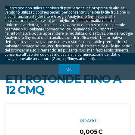
Questo sito non utilizza cookies di profilazione, né propri né di altri siti.
Vengono utilizzati cookies tecnici per consentirti una più facile fruizione di
alcune funzionalità del sito e Google Analytics (o Shyinistat o altri
analizzatori di traffico web) per migliorare le funzionalità del sito.
L‘informativa dettagliata sulla navigazione di questo sito è consultabile
premendo sul pulsante “privacy policy”. Seguendo i link riportati
+39 0174 722222
IT
EN
FR
nell‘informativa potrai apprendere le modalità di disattivazione dei Google
Analytics (o Shynistat o altri analizzatori di traffico web). L‘informativa
dettagliata sulla navigazione di questo sito è consultabile premendo sul
0
Login
pulsante “privacy policy”. Per disattivare i cookies tecnici segui le indicazioni
del browser in uso. Premendo sul pulsante “OK” manifesti esplicitamente il
consenso all‘uso dei cookies indicati e alla comunicazione dei dati di
navigazione alle terze parti (Google, Shinystat o altri).
HOME
ETICHETTE ROTONDE
ETI ROTONDE FINO A 12 CMQ
OK
ETI ROTONDE FINO A
12 CMQ
ROA001
0,005€