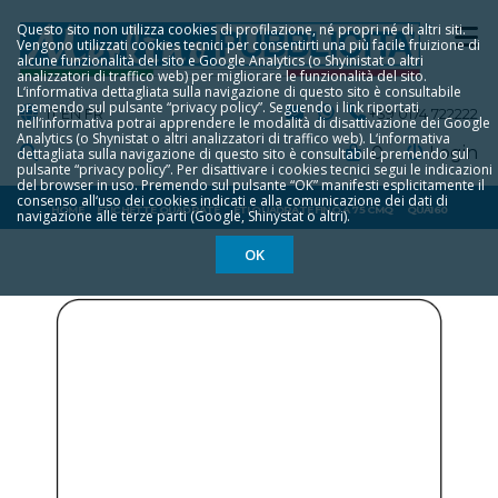
Questo sito non utilizza cookies di profilazione, né propri né di altri siti.
Vengono utilizzati cookies tecnici per consentirti una più facile fruizione di
alcune funzionalità del sito e Google Analytics (o Shyinistat o altri
analizzatori di traffico web) per migliorare le funzionalità del sito.
L‘informativa dettagliata sulla navigazione di questo sito è consultabile
premendo sul pulsante “privacy policy”. Seguendo i link riportati
IT
EN
FR
+39 0174 722222
nell‘informativa potrai apprendere le modalità di disattivazione dei Google
Analytics (o Shynistat o altri analizzatori di traffico web). L‘informativa
0
Login
dettagliata sulla navigazione di questo sito è consultabile premendo sul
pulsante “privacy policy”. Per disattivare i cookies tecnici segui le indicazioni
del browser in uso. Premendo sul pulsante “OK” manifesti esplicitamente il
consenso all‘uso dei cookies indicati e alla comunicazione dei dati di
HOME
ETICHETTE QUADRATE
ETI QUADRATE FINO A 75 CMQ
QUA160
navigazione alle terze parti (Google, Shinystat o altri).
OK