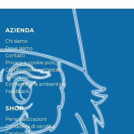
AZIENDA
Chi siamo
Dove siamo
Contatti
Privacy e cookie policy
Certificazioni e attestati
Lavora con noi
Etichettatura ambientale
Feedback
SHOP
Personalizzazioni
Condizioni di vendita
Catalogo