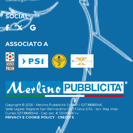
SOCIAL
ASSOCIATO A
Copyright © 2026 - Merlino Pubblicità S.r.l. - P.I. 02738680046
Sede Legale: Regione San Bernardino 12073 Ceva (CN) - Iscr. Reg. Impr.
Cuneo: 02738680046 - Cap. soc.: € 120.000,00 i.v.
PRIVACY E COOKIE POLICY
-
CREDITS