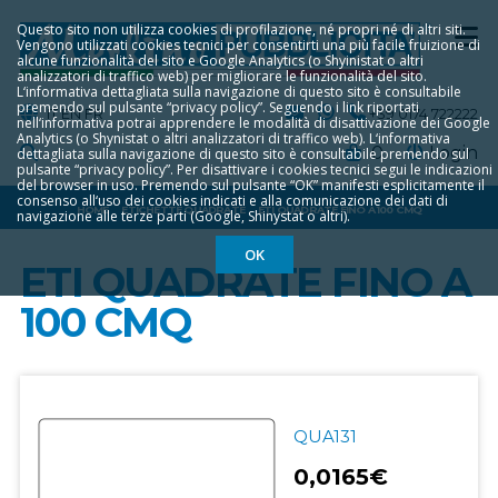
Questo sito non utilizza cookies di profilazione, né propri né di altri siti.
Vengono utilizzati cookies tecnici per consentirti una più facile fruizione di
alcune funzionalità del sito e Google Analytics (o Shyinistat o altri
analizzatori di traffico web) per migliorare le funzionalità del sito.
L‘informativa dettagliata sulla navigazione di questo sito è consultabile
premendo sul pulsante “privacy policy”. Seguendo i link riportati
IT
EN
FR
+39 0174 722222
nell‘informativa potrai apprendere le modalità di disattivazione dei Google
Analytics (o Shynistat o altri analizzatori di traffico web). L‘informativa
0
Login
dettagliata sulla navigazione di questo sito è consultabile premendo sul
pulsante “privacy policy”. Per disattivare i cookies tecnici segui le indicazioni
del browser in uso. Premendo sul pulsante “OK” manifesti esplicitamente il
consenso all‘uso dei cookies indicati e alla comunicazione dei dati di
HOME
ETICHETTE QUADRATE
ETI QUADRATE FINO A 100 CMQ
navigazione alle terze parti (Google, Shinystat o altri).
OK
ETI QUADRATE FINO A
100 CMQ
QUA131
0,0165€