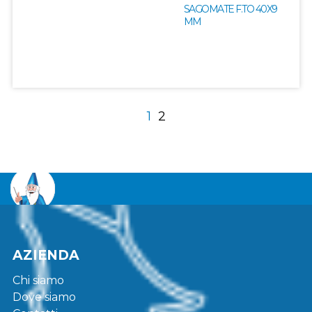
SAGOMATE F.TO 40X9
MM
1
2
AZIENDA
Chi siamo
Dove siamo