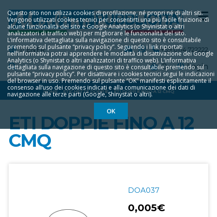
Questo sito non utilizza cookies di profilazione, né propri né di altri siti.
Vengono utilizzati cookies tecnici per consentirti una più facile fruizione di
alcune funzionalità del sito e Google Analytics (o Shyinistat o altri
analizzatori di traffico web) per migliorare le funzionalità del sito.
L‘informativa dettagliata sulla navigazione di questo sito è consultabile
premendo sul pulsante “privacy policy”. Seguendo i link riportati
IT
EN
FR
+39 0174 722222
nell‘informativa potrai apprendere le modalità di disattivazione dei Google
Analytics (o Shynistat o altri analizzatori di traffico web). L‘informativa
0
Login
dettagliata sulla navigazione di questo sito è consultabile premendo sul
pulsante “privacy policy”. Per disattivare i cookies tecnici segui le indicazioni
del browser in uso. Premendo sul pulsante “OK” manifesti esplicitamente il
consenso all‘uso dei cookies indicati e alla comunicazione dei dati di
HOME
ETICHETTE DOPPIE
ETI DOPPIE FINO A 12 CMQ
navigazione alle terze parti (Google, Shinystat o altri).
OK
ETI DOPPIE FINO A 12
CMQ
DOA037
0,005€