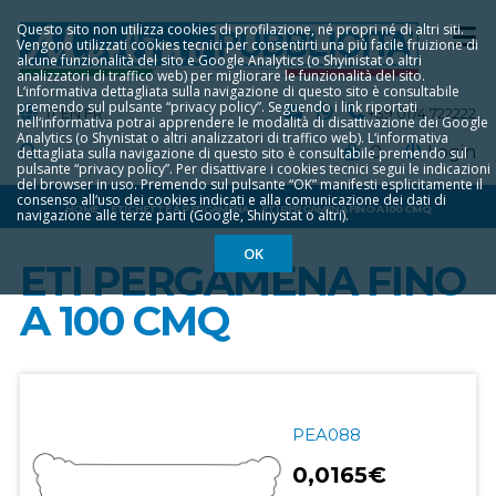
Questo sito non utilizza cookies di profilazione, né propri né di altri siti.
Vengono utilizzati cookies tecnici per consentirti una più facile fruizione di
alcune funzionalità del sito e Google Analytics (o Shyinistat o altri
analizzatori di traffico web) per migliorare le funzionalità del sito.
L‘informativa dettagliata sulla navigazione di questo sito è consultabile
premendo sul pulsante “privacy policy”. Seguendo i link riportati
IT
EN
FR
+39 0174 722222
nell‘informativa potrai apprendere le modalità di disattivazione dei Google
Analytics (o Shynistat o altri analizzatori di traffico web). L‘informativa
0
Login
dettagliata sulla navigazione di questo sito è consultabile premendo sul
pulsante “privacy policy”. Per disattivare i cookies tecnici segui le indicazioni
del browser in uso. Premendo sul pulsante “OK” manifesti esplicitamente il
consenso all‘uso dei cookies indicati e alla comunicazione dei dati di
HOME
ETICHETTE A PERGAMENA
ETI PERGAMENA FINO A 100 CMQ
navigazione alle terze parti (Google, Shinystat o altri).
OK
ETI PERGAMENA FINO
A 100 CMQ
PEA088
0,0165€