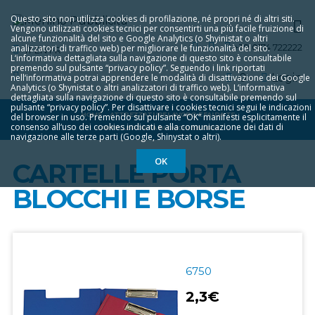
Questo sito non utilizza cookies di profilazione, né propri né di altri siti.
Vengono utilizzati cookies tecnici per consentirti una più facile fruizione di
alcune funzionalità del sito e Google Analytics (o Shyinistat o altri
analizzatori di traffico web) per migliorare le funzionalità del sito.
+39 0174 722222
IT
EN
FR
L‘informativa dettagliata sulla navigazione di questo sito è consultabile
premendo sul pulsante “privacy policy”. Seguendo i link riportati
0
Login
nell‘informativa potrai apprendere le modalità di disattivazione dei Google
Analytics (o Shynistat o altri analizzatori di traffico web). L‘informativa
dettagliata sulla navigazione di questo sito è consultabile premendo sul
pulsante “privacy policy”. Per disattivare i cookies tecnici segui le indicazioni
HOME
ATTREZZATURE LAVORO E FAI DA TE
del browser in uso. Premendo sul pulsante “OK” manifesti esplicitamente il
consenso all‘uso dei cookies indicati e alla comunicazione dei dati di
CARTELLE PORTA BLOCCHI E BORSE
navigazione alle terze parti (Google, Shinystat o altri).
OK
CARTELLE PORTA
BLOCCHI E BORSE
6750
2,3€