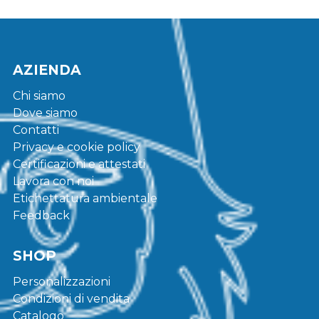
AZIENDA
Chi siamo
Dove siamo
Contatti
Privacy e cookie policy
Certificazioni e attestati
Lavora con noi
Etichettatura ambientale
Feedback
SHOP
Personalizzazioni
Condizioni di vendita
Catalogo