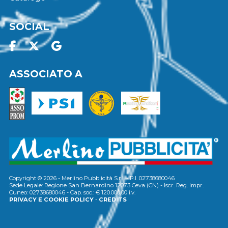
SOCIAL
ASSOCIATO A
Copyright © 2026 - Merlino Pubblicità S.r.l. - P.I. 02738680046
Sede Legale: Regione San Bernardino 12073 Ceva (CN) - Iscr. Reg. Impr.
Cuneo: 02738680046 - Cap. soc.: € 120.000,00 i.v.
PRIVACY E COOKIE POLICY
-
CREDITS