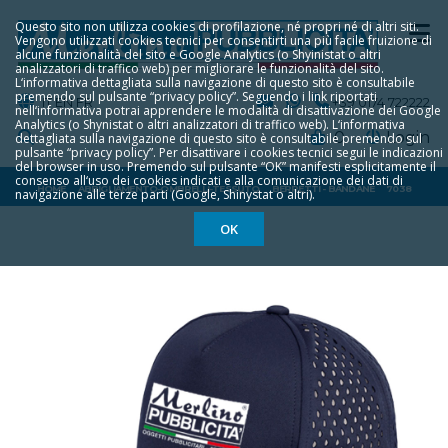
Questo sito non utilizza cookies di profilazione, né propri né di altri siti.
Vengono utilizzati cookies tecnici per consentirti una più facile fruizione di
alcune funzionalità del sito e Google Analytics (o Shyinistat o altri
analizzatori di traffico web) per migliorare le funzionalità del sito.
L‘informativa dettagliata sulla navigazione di questo sito è consultabile
premendo sul pulsante “privacy policy”. Seguendo i link riportati
IT
EN
FR
+39 0174 722222
nell‘informativa potrai apprendere le modalità di disattivazione dei Google
Analytics (o Shynistat o altri analizzatori di traffico web). L‘informativa
0
Login
dettagliata sulla navigazione di questo sito è consultabile premendo sul
pulsante “privacy policy”. Per disattivare i cookies tecnici segui le indicazioni
del browser in uso. Premendo sul pulsante “OK” manifesti esplicitamente il
consenso all‘uso dei cookies indicati e alla comunicazione dei dati di
HOME
ABBIGLIAMENTO-OMBRELLI-TESSUTO
BERRETTI - BANDANE
7038
navigazione alle terze parti (Google, Shinystat o altri).
OK