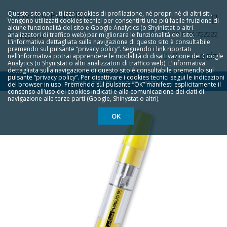
Questo sito non utilizza cookies di profilazione, né propri né di altri siti.
Vengono utilizzati cookies tecnici per consentirti una più facile fruizione di
alcune funzionalità del sito e Google Analytics (o Shyinistat o altri
analizzatori di traffico web) per migliorare le funzionalità del sito.
+39 0174 722222
IT
EN
FR
L‘informativa dettagliata sulla navigazione di questo sito è consultabile
premendo sul pulsante “privacy policy”. Seguendo i link riportati
0
Login
nell‘informativa potrai apprendere le modalità di disattivazione dei Google
Analytics (o Shynistat o altri analizzatori di traffico web). L‘informativa
dettagliata sulla navigazione di questo sito è consultabile premendo sul
pulsante “privacy policy”. Per disattivare i cookies tecnici segui le indicazioni
HOME
OUTLET
OUTLET
6930
del browser in uso. Premendo sul pulsante “OK” manifesti esplicitamente il
consenso all‘uso dei cookies indicati e alla comunicazione dei dati di
navigazione alle terze parti (Google, Shinystat o altri).
OK