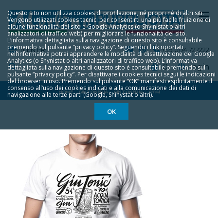
Questo sito non utilizza cookies di profilazione, né propri né di altri siti.
Vengono utilizzati cookies tecnici per consentirti una più facile fruizione di
alcune funzionalità del sito e Google Analytics (o Shyinistat o altri
analizzatori di traffico web) per migliorare le funzionalità del sito.
L‘informativa dettagliata sulla navigazione di questo sito è consultabile
premendo sul pulsante “privacy policy”. Seguendo i link riportati
IT
EN
FR
+39 0174 722222
nell‘informativa potrai apprendere le modalità di disattivazione dei Google
Analytics (o Shynistat o altri analizzatori di traffico web). L‘informativa
0
Login
dettagliata sulla navigazione di questo sito è consultabile premendo sul
pulsante “privacy policy”. Per disattivare i cookies tecnici segui le indicazioni
del browser in uso. Premendo sul pulsante “OK” manifesti esplicitamente il
consenso all‘uso dei cookies indicati e alla comunicazione dei dati di
HOME
GINTONERIA
GINTONERIA
07141
navigazione alle terze parti (Google, Shinystat o altri).
OK