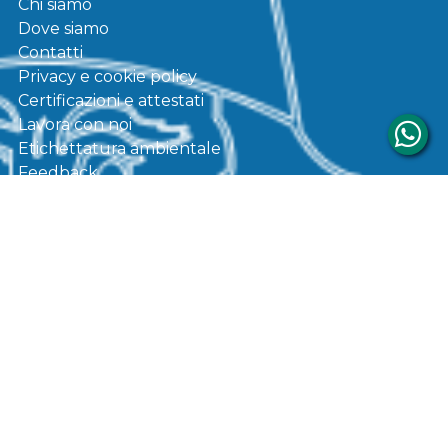
Chi siamo
Dove siamo
Contatti
Privacy e cookie policy
Certificazioni e attestati
Lavora con noi
Etichettatura ambientale
Feedback
SHOP
Personalizzazioni
Condizioni di vendita
Catalogo
SOCIAL